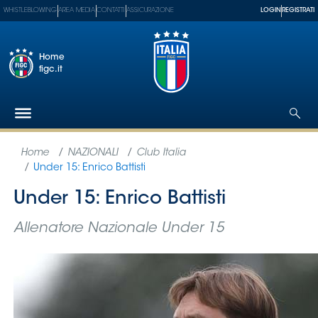
WHISTLEBLOWING
AREA MEDIA
CONTATTI
ASSICURAZIONE
LOGIN
REGISTRATI
Home
figc.it
Federazione
Nazionali
Partner
Tecnici
SGS
Paralimpico
Serie
A
Women