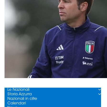
Serie
B
Femminile
Museo
del
Calcio
Shop
I
partner
delle
nazionali
Assicurazione
Cerca
Whistleblowing