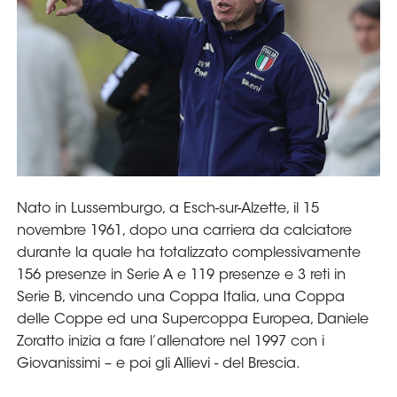
Serie
B
Femminile
Museo
del
Calcio
Shop
I
partner
delle
nazionali
Assicurazione
Cerca
Whistleblowing