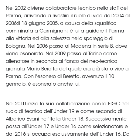
Area
Media
Contatti
Assicurazione
Social media