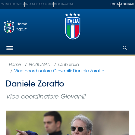
WHISTLEBLOWING
AREA MEDIA
CONTATTI
ASSICURAZIONE
LOGIN
REGISTRATI
Home
figc.it
Federazione
Nazionali
Partner
Tecnici
SGS
Paralimpico
Serie
A
Women