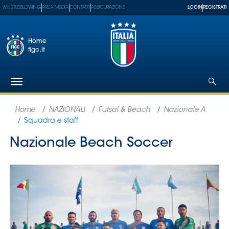
WHISTLEBLOWING
AREA MEDIA
CONTATTI
ASSICURAZIONE
LOGIN
REGISTRATI
Home
figc.it
Federazione
Nazionali
Partner
Tecnici
SGS
Paralimpico
Serie
A
Women