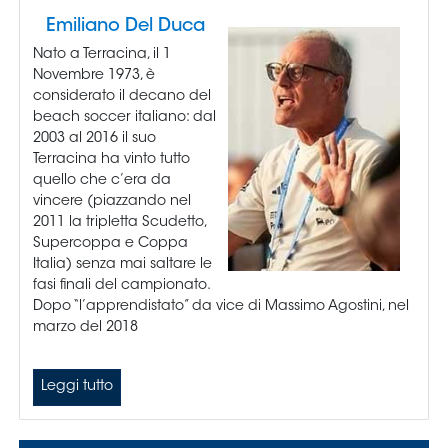
Area
Media
Contatti
Assicurazione
Social media