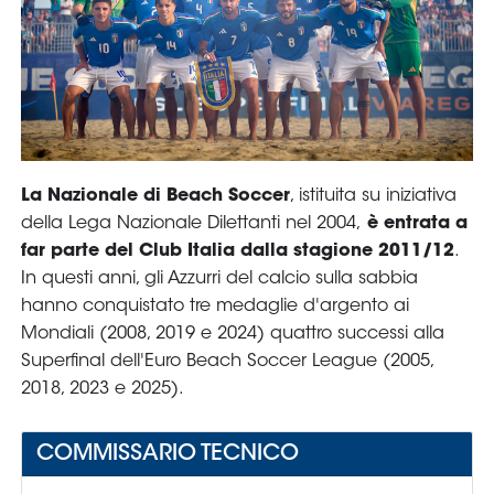
Serie
B
Femminile
Museo
del
Calcio
Shop
I
partner
delle
nazionali
Assicurazione
Cerca
Whistleblowing