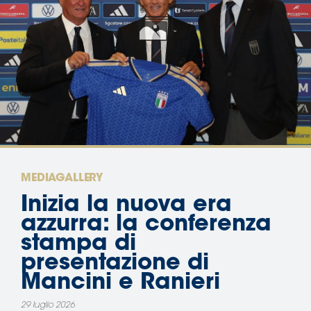
Area
Media
Contatti
Assicurazione
Social media
MEDIAGALLERY
Inizia la nuova era
azzurra: la conferenza
stampa di
presentazione di
Mancini e Ranieri
29 luglio 2026