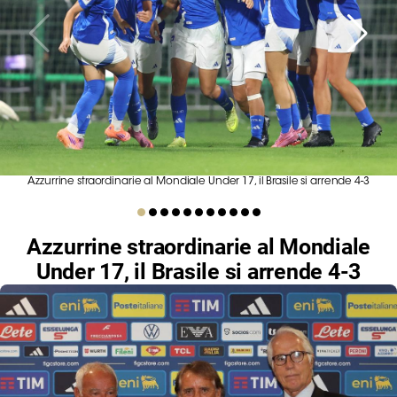
Serie
B
Femminile
Museo
del
Calcio
Shop
I
Azzurrine straordinarie al Mondiale Under 17, il Brasile si arrende 4-3
partner
delle
nazionali
Azzurrine straordinarie al Mondiale
Assicurazione
Under 17, il Brasile si arrende 4-3
Cerca
Whistleblowing