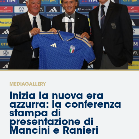
Area
Media
Contatti
Assicurazione
Social media
MEDIAGALLERY
Inizia la nuova era
azzurra: la conferenza
stampa di
presentazione di
Mancini e Ranieri