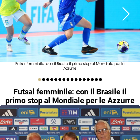
Serie
B
Femminile
Museo
del
Calcio
Shop
I
Futsal femminile: con il Brasile il primo stop al Mondiale per le
partner
Azzurre
delle
nazionali
Futsal femminile: con il Brasile il
Assicurazione
primo stop al Mondiale per le Azzurre
Cerca
Whistleblowing