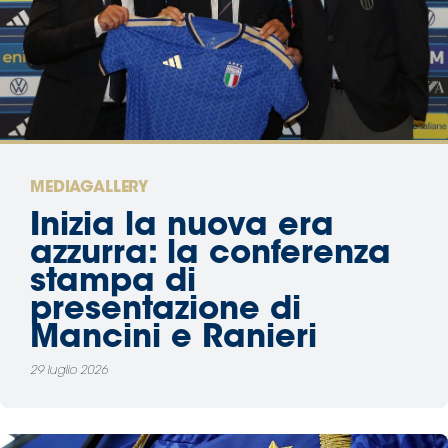
Area
Media
Contatti
Assicurazione
MEDIAGALLERY
Inizia la nuova era
Social media
azzurra: la conferenza
stampa di
presentazione di
Mancini e Ranieri
29 luglio 2026