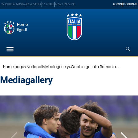
WHISTLEBLOWING
AREA MEDIA
CONTATTI
ASSICURAZIONE
LOGIN
REGISTRATI
Home
figc.it
Home page
>
Nazionali
>
Mediagallery
>
Quattro gol alla Romania...
Federazione
Nazionali
mediagallery
Partner
Tecnici
SGS
Paralimpico
Serie
A
Women