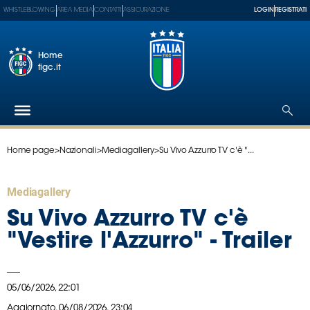
WHISTLEBLOWING
AREA MEDIA
CONTATTI
ASSICURAZIONE
LOGIN
REGISTRATI
Home
figc.it
Home page
>
Nazionali
>
Mediagallery
>
Su Vivo Azzurro TV c'è "...
Federazione
Nazionali
Mediagallery
Partner
Tecnici
Su Vivo Azzurro TV c'è
SGS
"Vestire l'Azzurro" - Trailer
Paralimpico
Serie
A
05/06/2026, 22:01
Women
Aggiornato,
06/08/2026, 23:04