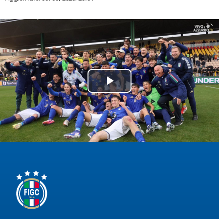
Serie
B
Femminile
Museo
del
Calcio
Shop
Play
I
partner
Video
delle
nazionali
Assicurazione
Cerca
Whistleblowing