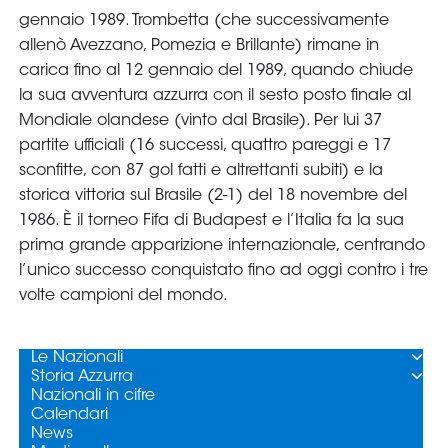
Serie
B
Femminile
Museo
del
Calcio
Shop
I
partner
delle
nazionali
Assicurazione
Cerca
Whistleblowing