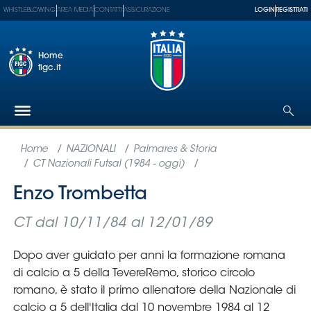
WHISTLEBLOWING
AREA MEDIA
CONTATTI
ASSICURAZIONE
LOGIN
REGISTRATI
Home
figc.it
Federazione
Nazionali
Partner
Tecnici
SGS
Paralimpico
Serie
A
Women