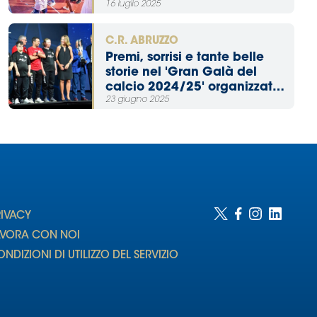
16 luglio 2025
eliminare non solo gli
ostacoli fisici, ma anche
quelli culturali"
C.R. ABRUZZO
Premi, sorrisi e tante belle
storie nel 'Gran Galà del
calcio 2024/25' organizzato
23 giugno 2025
dalla LND Abruzzo
RIVACY
AVORA CON NOI
NDIZIONI DI UTILIZZO DEL SERVIZIO