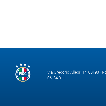
Area
Media
Contatti
Assicurazione
Social media
Via Gregorio Allegri 14, 00198 - 
06. 84 911