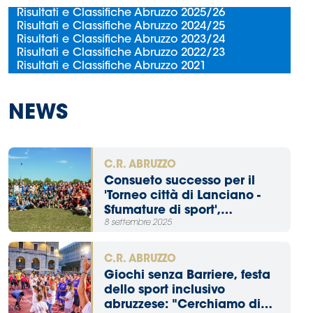
Risultati e Classifiche Abruzzo 2025/26
Risultati e Classifiche Abruzzo 2024/25
Risultati e Classifiche Abruzzo 2023/24
Risultati e Classifiche Abruzzo 2022/23
Risultati e Classifiche Abruzzo 2021
NEWS
C.R. ABRUZZO
Consueto successo per il
'Torneo città di Lanciano -
Sfumature di sport',
8 settembre 2025
appuntamento di inizio
stagione giunto alla quarta
edizione
C.R. ABRUZZO
Giochi senza Barriere, festa
dello sport inclusivo
abruzzese: "Cerchiamo di