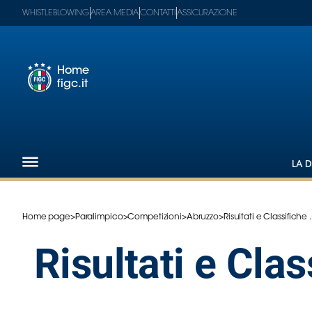
WHISTLEBLOWING
AREA MEDIA
CONTATTI
ASSICURAZIONE
Home
figc.it
Footer
1
Federazione
LA D
Nazionali
Partner
Tecnici
Home page
>
Paralimpico
>
Competizioni
>
Abruzzo
>
Risultati e Classifiche ..
SGS
Paralimpico
Risultati e Cla
Serie
A
Women
Serie