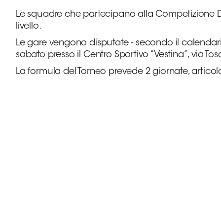
B
Le squadre che partecipano alla Competizione DC
Femminile
livello.
Museo
del
Le gare vengono disputate - secondo il calendari
Calcio
sabato presso il Centro Sportivo “Vestina”, via Tos
Shop
La formula del Torneo prevede 2 giornate, articol
I
partner
delle
nazionali
Assicurazione
Cerca
Whistleblowing