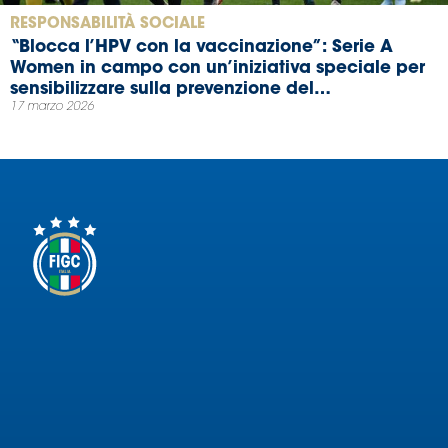
RESPONSABILITÀ SOCIALE
“Blocca l’HPV con la vaccinazione”: Serie A
Women in campo con un’iniziativa speciale per
sensibilizzare sulla prevenzione del
17 marzo 2026
papillomavirus