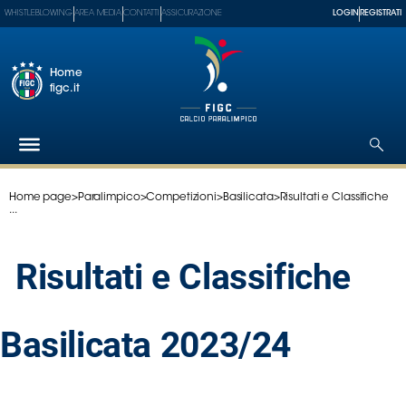
WHISTLEBLOWING
AREA MEDIA
CONTATTI
ASSICURAZIONE
LOGIN
REGISTRATI
Home
figc.it
Home page
>
Paralimpico
>
Competizioni
>
Basilicata
>
Risultati e Classifiche
Federazione
...
Nazionali
Partner
Risultati e Classifiche
Tecnici
SGS
Paralimpico
Basilicata 2023/24
Serie
A
Women