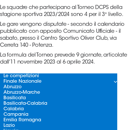
Serie
Le squadre che partecipano al Torneo DCPS della
B
stagione sportiva 2023/2024 sono 4 per il 3° livello.
Femminile
Le gare vengono disputate - secondo il calendario
Museo
pubblicato con apposito Comunicato Ufficiale - il
del
sabato, presso il Centro Sportivo Oliver Club, via
Calcio
Cerreta 140 - Potenza.
Shop
La formula del Torneo prevede 9 giornate, articolate
I
dall'11 novembre 2023 al 6 aprile 2024.
partner
delle
nazionali
Le competizioni
Finale Nazionale
Assicurazione
Abruzzo
Abruzzo-Marche
Basilicata
Basilicata-Calabria
Cerca
Calabria
Campania
Emilia Romagna
Lazio
Whistleblowing