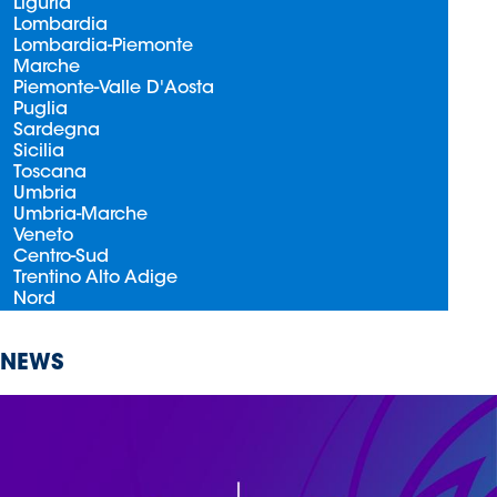
Liguria
Lombardia
Lombardia-Piemonte
Area
Marche
Piemonte-Valle D'Aosta
Media
Puglia
Sardegna
Contatti
Sicilia
Toscana
Umbria
Assicurazione
Umbria-Marche
Veneto
Centro-Sud
Social media
Trentino Alto Adige
Nord
NEWS