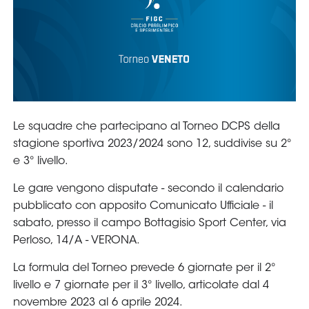
Serie
B
Femminile
Museo
del
Calcio
Shop
I
partner
delle
nazionali
Assicurazione
Cerca
Whistleblowing