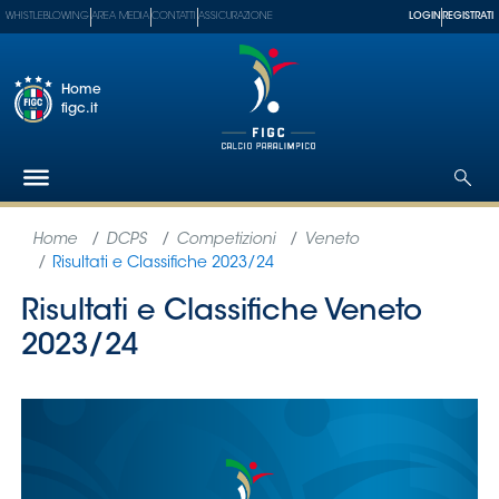
WHISTLEBLOWING
AREA MEDIA
CONTATTI
ASSICURAZIONE
LOGIN
REGISTRATI
Home
figc.it
Federazione
Nazionali
Partner
Tecnici
SGS
Paralimpico
Serie
A
Women