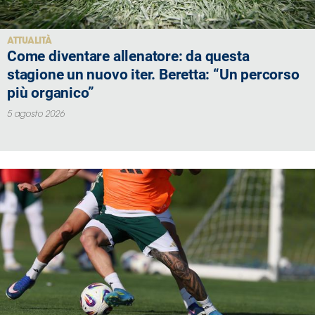
Area
ATTUALITÀ
Come diventare allenatore: da questa
Media
stagione un nuovo iter. Beretta: “Un percorso
più organico”
Contatti
5 agosto 2026
Assicurazione
Social media