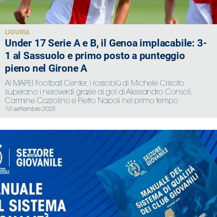
Serie
B
Femminile
LIGURIA
Under 17 Serie A e B, il Genoa implacabile: 3-
Museo
1 al Sassuolo e primo posto a punteggio
del
Calcio
pieno nel Girone A
Shop
Al MAPEI Football Center, i rossoblù di Michele Criscito
I
superano i neroverdi grazie ai gol di Alessandro Consoli,
Carmine Cozzolino e Pietro Napoli nel primo tempo
partner
10 settembre 2025
delle
nazionali
Assicurazione
Cerca
Whistleblowing