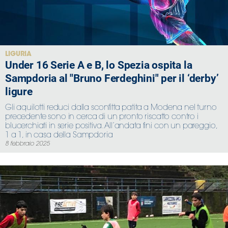
LIGURIA
Under 16 Serie A e B, lo Spezia ospita la
Sampdoria al "Bruno Ferdeghini" per il ‘derby’
ligure
Gli aquilotti reduci dalla sconfitta patita a Modena nel turno
precedente sono in cerca di un pronto riscatto contro i
blucerchiati in serie positiva. All’andata fini con un pareggio,
1 a 1, in casa della Sampdoria
8 febbraio 2025