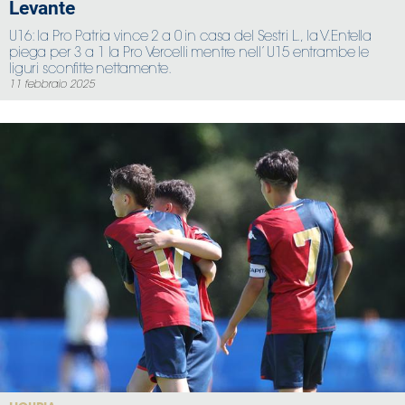
Levante
U16: la Pro Patria vince 2 a 0 in casa del Sestri L., la V.Entella
piega per 3 a 1 la Pro Vercelli mentre nell’ U15 entrambe le
liguri sconfitte nettamente.
11 febbraio 2025