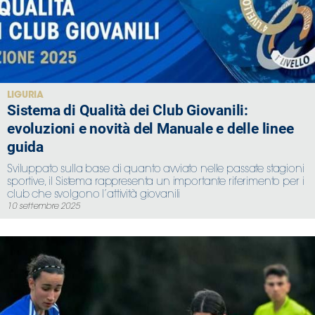
Area
Media
Contatti
LIGURIA
Sistema di Qualità dei Club Giovanili:
evoluzioni e novità del Manuale e delle linee
Assicurazione
guida
Social media
Sviluppato sulla base di quanto avviato nelle passate stagioni
sportive, il Sistema rappresenta un importante riferimento per i
club che svolgono l’attività giovanili
10 settembre 2025