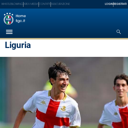
WHISTLEBLOWING
AREA MEDIA
CONTATTI
ASSICURAZIONE
LOGIN
REGISTRATI
Home
figc.it
Liguria
Federazione
Nazionali
Partner
Tecnici
SGS
Paralimpico
Serie
A
Women