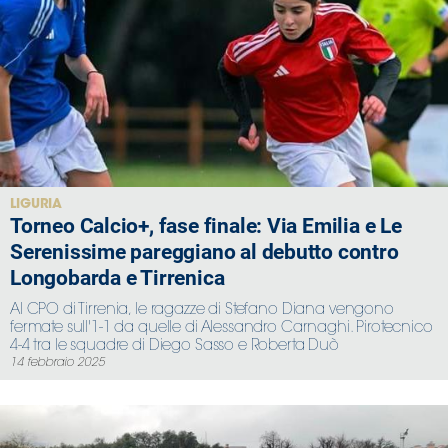
LIGURIA
Torneo Calcio+, fase finale: Via Emilia e Le
Serenissime pareggiano al debutto contro
Longobarda e Tirrenica
Al CPO di Tirrenia, le ragazze di Stefano Diana vengono
fermate sull'1-1 da quelle di Alessandro Carnaghi. Pirotecnico
4-4 tra le squadre di Diego Sasso e Roberta Duò
14 febbraio 2025