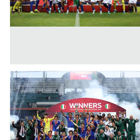
Area
Media
Contatti
Assicurazione
Social media