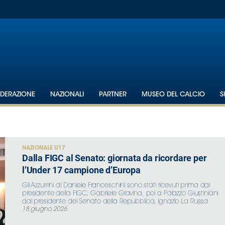
EDERAZIONE
NAZIONALI
PARTNER
MUSEO DEL CALCIO
S
NAZIONALE U17
Dalla FIGC al Senato: giornata da ricordare per
l’Under 17 campione d’Europa
Gli Azzurrini di Daniele Franceschini sono stati ricevuti prima dal
presidente della FIGC, Gabriele Gravina, poi a Palazzo Giustiniani
dal presidente del Senato della Repubblica, Ignazio La Russa
18 giugno 2026