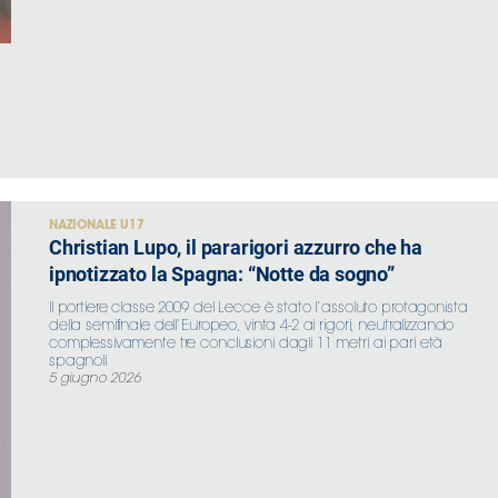
NAZIONALE U17
Christian Lupo, il pararigori azzurro che ha
ipnotizzato la Spagna: “Notte da sogno”
Il portiere classe 2009 del Lecce è stato l’assoluto protagonista
della semifinale dell’Europeo, vinta 4-2 ai rigori, neutralizzando
complessivamente tre conclusioni dagli 11 metri ai pari età
spagnoli
5 giugno 2026