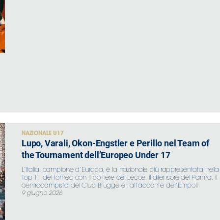
NAZIONALE U17
Lupo, Varali, Okon-Engstler e Perillo nel Team of
the Tournament dell’Europeo Under 17
L’Italia, campione d’Europa, è la nazionale più rappresentata nella
Top 11 del torneo con il portiere del Lecce, il difensore del Parma, il
centrocampista del Club Brugge e l’attaccante dell’Empoli
9 giugno 2026