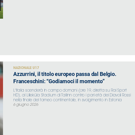
NAZIONALE U17
Azzurrini, il titolo europeo passa dal Belgio.
Franceschini: “Godiamoci il momento”
L'Italia scenderà in campo domani (ore 19, diretta su Rai Sport
HD), al Lilleküla Stadium di Tallinn contro i pari età dei Diavoli Rossi
nella finale del torneo continentale, in svolgimento in Estonia
6 giugno 2026