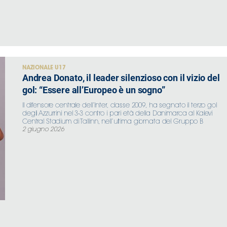
NAZIONALE U17
Andrea Donato, il leader silenzioso con il vizio del
gol: “Essere all’Europeo è un sogno”
Il difensore centrale dell’Inter, classe 2009, ha segnato il terzo gol
degli Azzurrini nel 3-3 contro i pari età della Danimarca al Kalevi
Central Stadium di Tallinn, nell’ultima giornata del Gruppo B
2 giugno 2026