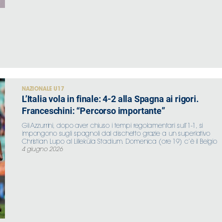
NAZIONALE U17
L’Italia vola in finale: 4-2 alla Spagna ai rigori.
Franceschini: “Percorso importante”
Gli Azzurrini, dopo aver chiuso i tempi regolamentari sull’1-1, si
impongono sugli spagnoli dal dischetto grazie a un superlativo
Christian Lupo al Lilleküla Stadium. Domenica (ore 19) c’è il Belgio
4 giugno 2026