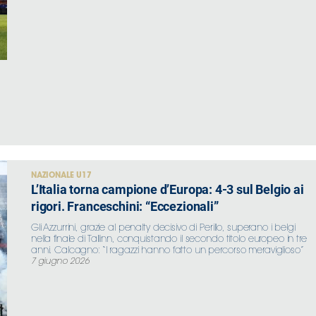
NAZIONALE U17
L’Italia torna campione d’Europa: 4-3 sul Belgio ai
rigori. Franceschini: “Eccezionali”
Gli Azzurrini, grazie al penalty decisivo di Perillo, superano i belgi
nella finale di Tallinn, conquistando il secondo titolo europeo in tre
anni. Calcagno: “I ragazzi hanno fatto un percorso meraviglioso”
7 giugno 2026