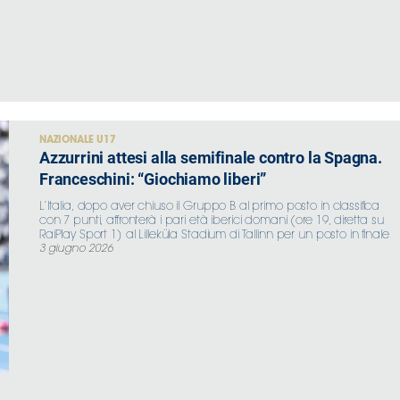
NAZIONALE U17
Azzurrini attesi alla semifinale contro la Spagna.
Franceschini: “Giochiamo liberi”
L’Italia, dopo aver chiuso il Gruppo B al primo posto in classifica
con 7 punti, affronterà i pari età iberici domani (ore 19, diretta su
RaiPlay Sport 1) al Lilleküla Stadium di Tallinn per un posto in finale
3 giugno 2026