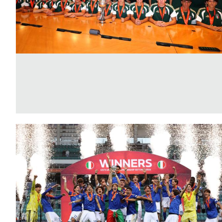
B
Femminile
Museo
del
Calcio
Shop
I
partner
delle
nazionali
Assicurazione
Cerca
Whistleblowing