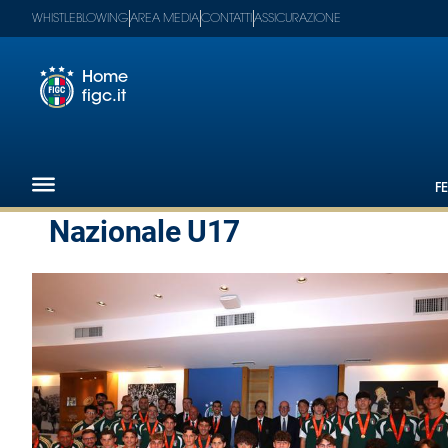
WHISTLEBLOWING
AREA MEDIA
CONTATTI
ASSICURAZIONE
Home
figc.it
Footer
1
F
Federazione
Nazionale U17
Nazionali
Partner
Tecnici
SGS
Paralimpico
Serie
A
Women
Serie