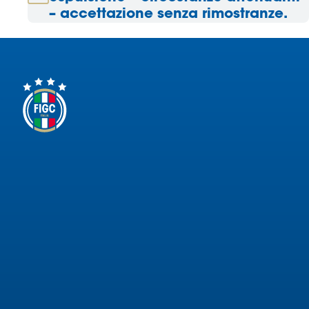
– accettazione senza rimostranze.
Area
Media
Contatti
Assicurazione
Social media