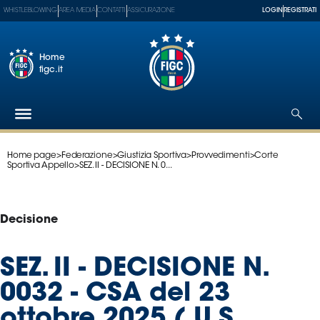
WHISTLEBLOWING
AREA MEDIA
CONTATTI
ASSICURAZIONE
LOGIN
REGISTRATI
Home
figc.it
Home page
>
Federazione
>
Giustizia Sportiva
>
Provvedimenti
>
Corte
Federazione
Sportiva Appello
>
SEZ. II - DECISIONE N. 0...
Nazionali
Partner
Tecnici
Decisione
SGS
Paralimpico
SEZ. II - DECISIONE N.
Serie
0032 - CSA del 23
A
Women
ottobre 2025 ( U.S.