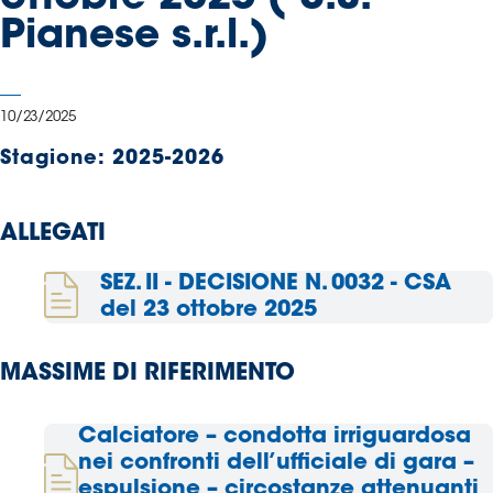
Serie
Pianese s.r.l.)
B
Femminile
Museo
10/23/2025
del
Calcio
Stagione:
2025-2026
Shop
I
ALLEGATI
partner
delle
SEZ. II - DECISIONE N. 0032 - CSA
nazionali
del 23 ottobre 2025
Assicurazione
MASSIME DI RIFERIMENTO
Cerca
Calciatore – condotta irriguardosa
nei confronti dell’ufficiale di gara –
espulsione – circostanze attenuanti
Whistleblowing