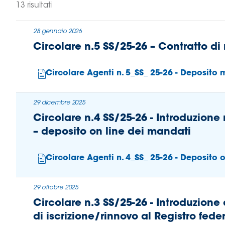
13 risultati
B
Femminile
Museo
28 gennaio 2026
del
Circolare n.5 SS/25-26 – Contratto d
Calcio
Shop
Circolare Agenti n. 5_SS_ 25-26 - Deposito
I
partner
delle
29 dicembre 2025
nazionali
Circolare n.4 SS/25-26 - Introduzione
Assicurazione
– deposito on line dei mandati
Circolare Agenti n. 4_SS_ 25-26 - Deposito 
Cerca
29 ottobre 2025
Circolare n.3 SS/25-26 - Introduzion
Whistleblowing
di iscrizione/rinnovo al Registro fede