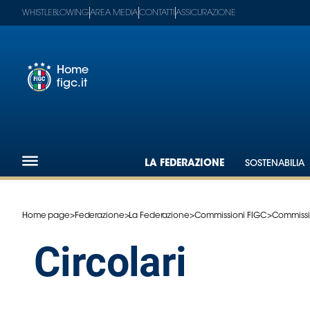
WHISTLEBLOWING
AREA MEDIA
CONTATTI
ASSICURAZIONE
Home
figc.it
Footer
1
Federazione
LA FEDERAZIONE
SOSTENABILIA
Nazionali
Partner
Tecnici
Home page
>
Federazione
>
La Federazione
>
Commissioni FIGC
>
Commissio
SGS
Paralimpico
Circolari
Serie
A
Women
Serie