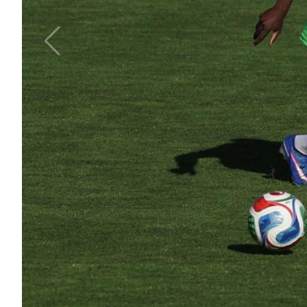
Area
Media
Contatti
Assicurazione
Social media