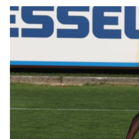
B
Femminile
Museo
del
Calcio
Shop
I
partner
delle
nazionali
Assicurazione
Cerca
Whistleblowing