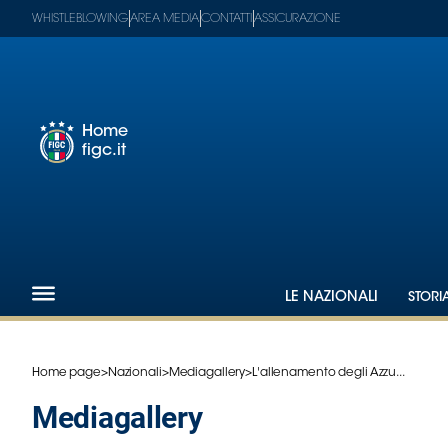
WHISTLEBLOWING
AREA MEDIA
CONTATTI
ASSICURAZIONE
Home
figc.it
Footer
1
Federazione
Nazionali
Partner
Tecnici
LE NAZIONALI
STORI
SGS
Paralimpico
Serie
Home page
>
Nazionali
>
Mediagallery
>
L'allenamento degli Azzu...
A
mediagallery
Women
Serie