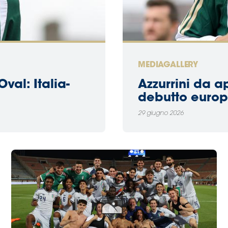
MEDIAGALLERY
val: Italia-
Azzurrini da ap
debutto euro
29 giugno 2026