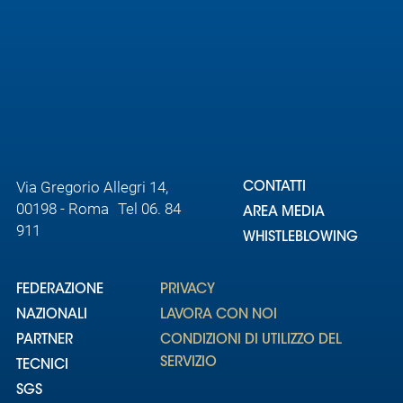
Area
Media
Contatti
Assicurazione
Via Gregorio Allegri 14,
CONTATTI
00198 - Roma Tel 06. 84
AREA MEDIA
Social media
911
WHISTLEBLOWING
FEDERAZIONE
PRIVACY
NAZIONALI
LAVORA CON NOI
PARTNER
CONDIZIONI DI UTILIZZO DEL
SERVIZIO
TECNICI
SGS