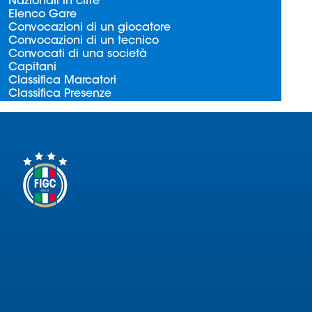
Nazionali in cifre
Serie
Elenco Gare
B
Convocazioni di un giocatore
Convocazioni di un tecnico
Femminile
Convocati di una società
Museo
Capitani
del
Classifica Marcatori
Classifica Presenze
Calcio
Shop
I
partner
delle
nazionali
Assicurazione
Cerca
Whistleblowing