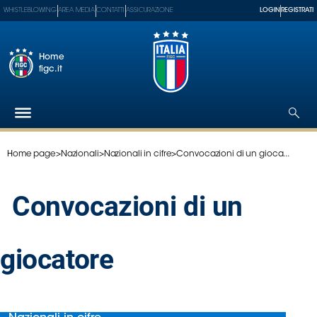
WHISTLEBLOWING
AREA MEDIA
CONTATTI
ASSICURAZIONE
LOGIN
REGISTRATI
Home
figc.it
Home page
>
Nazionali
>
Nazionali in cifre
>
Convocazioni di un gioca...
Federazione
Nazionali
Convocazioni di un
Partner
Tecnici
SGS
giocatore
Paralimpico
Serie
A
Women