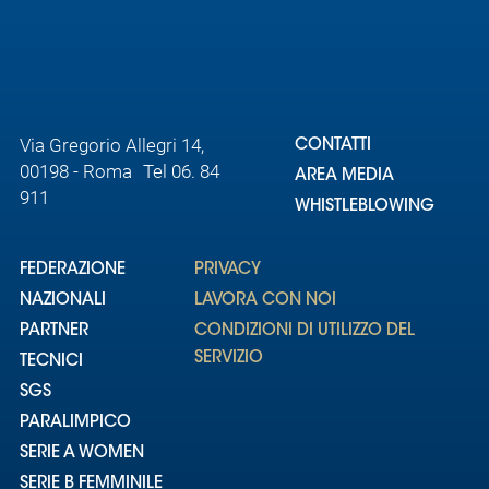
Area
Media
Via Gregorio Allegri 14,
Contatti
CONTATTI
00198 - Roma Tel 06. 84
AREA MEDIA
911
Assicurazione
WHISTLEBLOWING
Social media
FEDERAZIONE
PRIVACY
NAZIONALI
LAVORA CON NOI
PARTNER
CONDIZIONI DI UTILIZZO DEL
SERVIZIO
TECNICI
SGS
PARALIMPICO
SERIE A WOMEN
SERIE B FEMMINILE