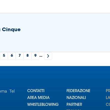
 a Cinque
5
6
7
8
9
...
Roma Tel
CONTATTI
FEDERAZIONE
P
AREA MEDIA
NAZIONALI
L
WHISTLEBLOWING
PARTNER
CO