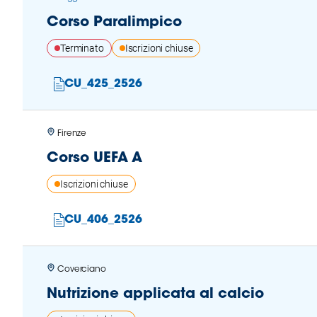
Corso Paralimpico
Area
Terminato
Iscrizioni chiuse
Media
CU_425_2526
Contatti
Assicurazione
Firenze
Corso UEFA A
Social media
Iscrizioni chiuse
CU_406_2526
Coverciano
Nutrizione applicata al calcio