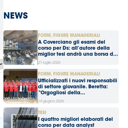
NEWS
FORM. FIGURE MANAGERIALI
A Coverciano gli esami del
corso per Ds: all’autore della
miglior tesi andrà una borsa di
studio
21 luglio 2026
FORM. FIGURE MANAGERIALI
Ufficializzati i nuovi responsabili
di settore giovanile. Beretta:
“Orgogliosi della
partecipazione e della qualità
19 giugno 2026
dei docenti”
TESI
I quattro migliori elaborati del
corso per data analyst