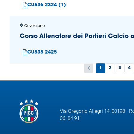
CU536 2324 (1)
Coverciano
Corso Allenatore dei Portieri Calcio
CU535 2425
1
2
3
4
Via Gregorio Allegri 14, 00198 - 
06. 84 911