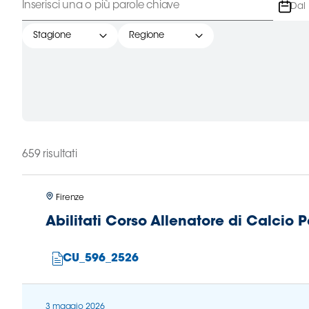
B
Femminile
Stagione
Regione
Museo
del
Calcio
Shop
I
partner
delle
nazionali
659 risultati
Assicurazione
Firenze
Abilitati Corso Allenatore di Calcio 
Cerca
CU_596_2526
Whistleblowing
3 maggio 2026