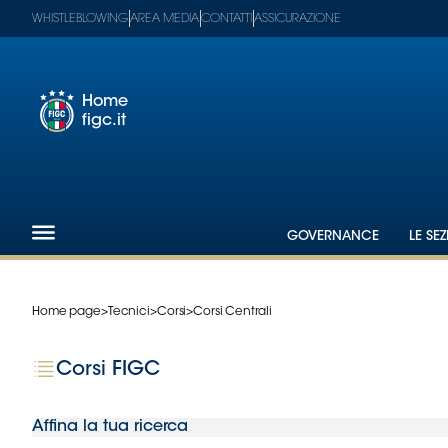
WHISTLEBLOWING
AREA MEDIA
CONTATTI
ASSICURAZIONE
Home
figc.it
Footer
1
Federazione
GOVERNANCE
LE SEZ
Nazionali
Partner
Tecnici
Home page
>
Tecnici
>
Corsi
>
Corsi Centrali
SGS
Paralimpico
Corsi FIGC
Serie
A
Women
Affina la tua ricerca
Serie