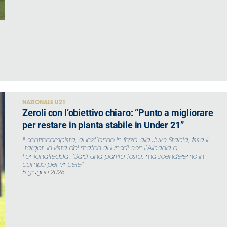
NAZIONALE U21
Zeroli con l’obiettivo chiaro: “Punto a migliorare
per restare in pianta stabile in Under 21”
Il centrocampista, quest’anno in forza alla Juve Stabia, fissa il
‘target’ in vista del match di lunedì con l’Albania a
Fontanafredda: “Sarà una partita tosta, ma scenderemo in
campo per vincere”
5 giugno 2026