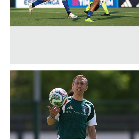
Area
Media
Contatti
Assicurazione
Social media