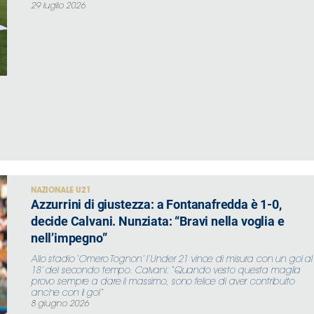
29 luglio 2026
NAZIONALE U21
Azzurrini di giustezza: a Fontanafredda è 1-0,
decide Calvani. Nunziata: “Bravi nella voglia e
nell’impegno”
Allo stadio ‘Omero Tognon’ l’Under 21 vince di misura con un gol al
18’ del secondo tempo. Calvani: “Quando vesto questa maglia
provo sempre a dare il massimo, sono felice di aver contribuito
anche con il gol”
8 giugno 2026