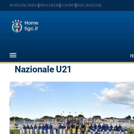
WHISTLEBLOWING
AREA MEDIA
CONTATTI
ASSICURAZIONE
Home
figc.it
Footer
1
F
Federazione
Nazionale U21
Nazionali
Partner
Tecnici
SGS
Paralimpico
Serie
A
Women
Serie