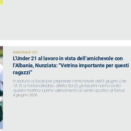
NAZIONALE U21
L’Under 21 al lavoro in vista dell’amichevole con
l’Albania, Nunziata: “Vetrina importante per questi
ragazzi”
In raduno a Sacile per preparare l’amichevole dell’8 giugno (ore
18.15 a Fontanafredda, diretta Rai 2) gli Azzurrini hanno svolto
questa mattina il primo allenamento al centro sportivo di Tamai
4 giugno 2026