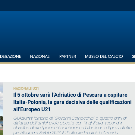
EDERAZIONE
NAZIONALI
PARTNER
MUSEO DEL CALCIO
S
NAZIONALE U21
Il 5 ottobre sarà l’Adriatico di Pescara a ospitare
Italia-Polonia, la gara decisiva delle qualificazioni
all’Europeo U21
Gli Azzurrini tornano al ‘Giovanni Cornacchia’ a quattro anni di
distanza dall’amichevole giocata con l’Inghilterra: secondi in
classifica dietro i polacchi cercheranno il ribaltone e il pass diretto
per Albania e Serbia 2027. Il 1° ottobre il match in Armenia