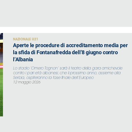
NAZIONALE U21
Aperte le procedure di accreditamento media per
la sfida di Fontanafredda dell’8 giugno contro
l’Albania
Lo stadio ‘Omero Tognon’ sarà il teatro della gara amichevole
contro i pari età albanesi, che il prossimo anno, assieme alla
Serbia, ospiteranno la fase finale dell’Europeo
12 maggio 2026