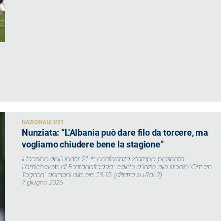
NAZIONALE U21
Nunziata: “L’Albania può dare filo da torcere, ma
vogliamo chiudere bene la stagione”
Il tecnico dell’Under 21 in conferenza stampa presenta
l’amichevole di Fontanafredda: calcio d’inizio allo stadio ‘Omero
Tognon’ domani alle ore 18.15 (diretta su Rai 2)
7 giugno 2026