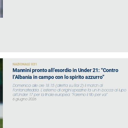
NAZIONALE U21
Mannini pronto all’esordio in Under 21: “Contro
l’Albania in campo con lo spirito azzurro”
Domenica alle ore 18.15 (diretta su Rai 2) il match di
Fontanafredda. L’esterno di origini spezzine fa un in bocca al lupo
all’Under 17 per la finale europea: “Faremo il tifo per voi”
6 giugno 2026