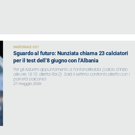
NAZIONALE U21
Sguardo al futuro: Nunziata chiama 23 calciatori
per il test dell’8 giugno con l’Albania
Per gli Azzurrini appuntamento a Fontanafredda (calcio d’inizio
alle ore 18.15, diretta Rai 2). Sarà il settimo confronto diretto con i
pari età balcanici
27 maggio 2026