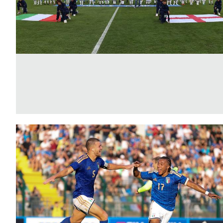
B
Femminile
Museo
del
Calcio
Shop
I
partner
delle
nazionali
Assicurazione
Cerca
Whistleblowing