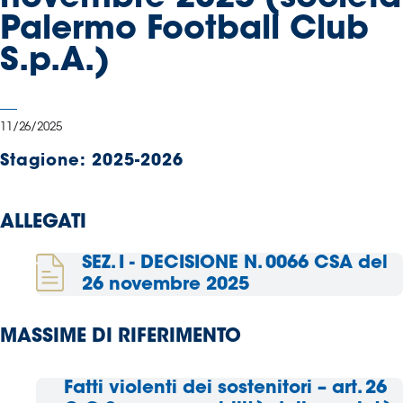
Serie
Palermo Football Club
B
S.p.A.)
Femminile
Museo
del
Calcio
11/26/2025
Shop
Stagione:
2025-2026
I
partner
delle
ALLEGATI
nazionali
Assicurazione
SEZ. I - DECISIONE N. 0066 CSA del
26 novembre 2025
MASSIME DI RIFERIMENTO
Cerca
Fatti violenti dei sostenitori – art. 26
Whistleblowing