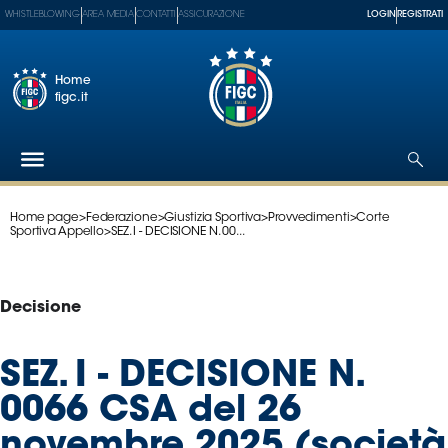
WHISTLEBLOWING
AREA MEDIA
CONTATTI
ASSICURAZIONE
LOGIN
REGISTRATI
Home
figc.it
Home page
>
Federazione
>
Giustizia Sportiva
>
Provvedimenti
>
Corte
Federazione
Sportiva Appello
>
SEZ. I - DECISIONE N. 00...
Nazionali
Partner
Tecnici
Decisione
SGS
Paralimpico
SEZ. I - DECISIONE N.
Serie
0066 CSA del 26
A
Women
novembre 2025 (società