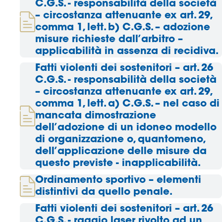
C.G.S. - responsabilità della società
– circostanza attenuante ex art. 29,
Area
comma 1, lett. b) C.G.S. – adozione
misure richieste dall’arbitro –
Media
applicabilità in assenza di recidiva.
Contatti
Fatti violenti dei sostenitori – art. 26
C.G.S. - responsabilità della società
Assicurazione
– circostanza attenuante ex art. 29,
comma 1, lett. a) C.G.S. – nel caso di
mancata dimostrazione
Social media
dell’adozione di un idoneo modello
di organizzazione o, quantomeno,
dell’applicazione delle misure da
questo previste - inapplicabilità.
Ordinamento sportivo – elementi
distintivi da quello penale.
Fatti violenti dei sostenitori – art. 26
C.G.S. - raggio laser rivolto ad un