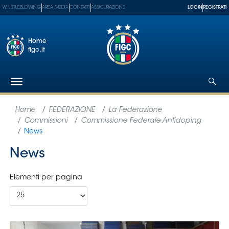
WHISTLEBLOWING
AREA MEDIA
CONTATTI
ASSICURAZIONE
LOGIN
REGISTRATI
Home
figc.it
Federazione
Nazionali
Partner
Tecnici
SGS
Paralimpico
Serie
A
Women