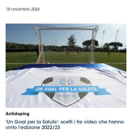
Area
Media
Contatti
Assicurazione
Social media