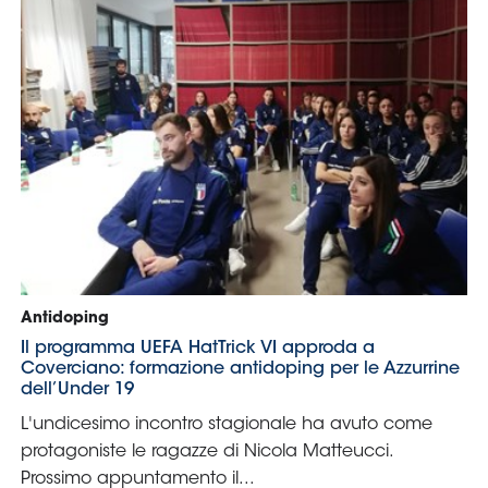
Serie
B
Femminile
Museo
del
Calcio
Shop
I
partner
delle
nazionali
Assicurazione
Cerca
Whistleblowing