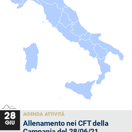
Serie
B
Femminile
Museo
del
Calcio
Shop
I
partner
delle
nazionali
Assicurazione
Cerca
28
AGENDA ATTIVITÀ
Allenamento nei CFT della
GIU
Campania del 28/06/21
Whistleblowing