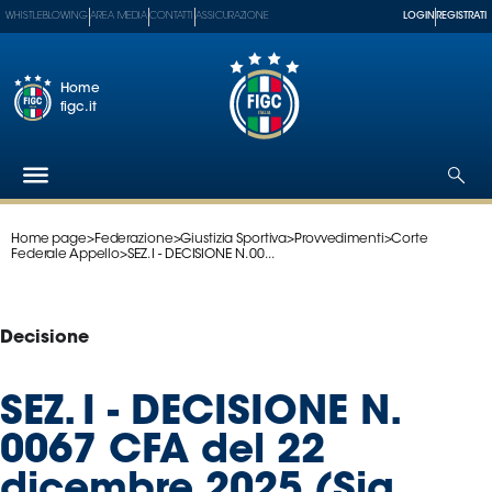
WHISTLEBLOWING
AREA MEDIA
CONTATTI
ASSICURAZIONE
LOGIN
REGISTRATI
Home
figc.it
Home page
>
Federazione
>
Giustizia Sportiva
>
Provvedimenti
>
Corte
Federazione
Federale Appello
>
SEZ. I - DECISIONE N. 00...
Nazionali
Partner
Tecnici
Decisione
SGS
Paralimpico
SEZ. I - DECISIONE N.
Serie
0067 CFA del 22
A
Women
dicembre 2025 (Sig.