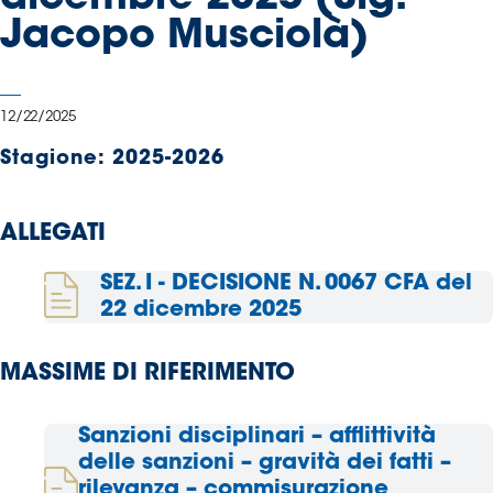
Serie
Jacopo Musciolà)
B
Femminile
Museo
12/22/2025
del
Calcio
Stagione:
2025-2026
Shop
I
ALLEGATI
partner
delle
SEZ. I - DECISIONE N. 0067 CFA del
nazionali
22 dicembre 2025
Assicurazione
MASSIME DI RIFERIMENTO
Cerca
Sanzioni disciplinari – afflittività
delle sanzioni – gravità dei fatti –
rilevanza – commisurazione
Whistleblowing